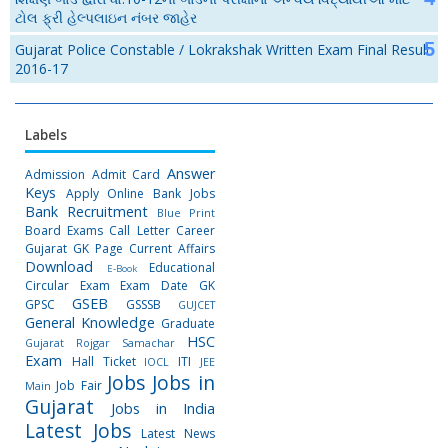
ટોલ ફ્રી હેલ્પલાઇન નંબર જાહેર
Gujarat Police Constable / Lokrakshak Written Exam Final Result
2016-17
Labels
Answer
Admission
Admit Card
Keys
Apply Online
Bank Jobs
Bank Recruitment
Blue Print
Board Exams
Call Letter
Career
Gujarat GK Page
Current Affairs
Download
Educational
E-Book
Circular
Exam
Exam Date
GK
GSEB
GPSC
GSSSB
GUJCET
General Knowledge
Graduate
HSC
Gujarat Rojgar Samachar
Exam
Hall Ticket
ITI
IOCL
JEE
Jobs
Jobs in
Job Fair
Main
Gujarat
Jobs in India
Latest Jobs
Latest News