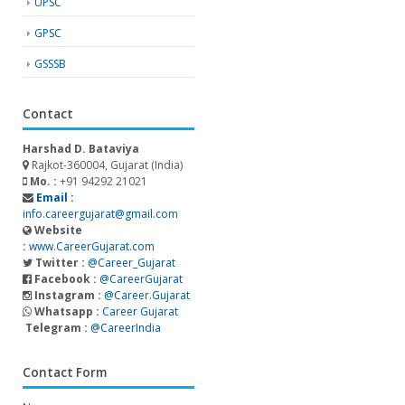
UPSC
GPSC
GSSSB
Contact
Harshad D. Bataviya
Rajkot-360004, Gujarat (India)
Mo. :
+91 94292 21021
Email :
info.careergujarat@gmail.com
Website
:
www.CareerGujarat.com
Twitter :
@Career_Gujarat
Facebook :
@CareerGujarat
Instagram :
@Career.Gujarat
Whatsapp :
Career Gujarat
Telegram :
@CareerIndia
Contact Form