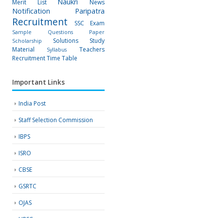
Naukri
Merit List
News
Notification
Paripatra
Recruitment
SSC Exam
Sample Questions Paper
Solutions
Study
Scholarship
Material
Teachers
Syllabus
Recruitment
Time Table
Important Links
India Post
Staff Selection Commission
IBPS
ISRO
CBSE
GSRTC
OJAS