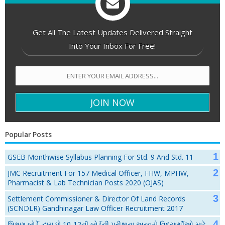
Get All The Latest Updates Delivered Straight
Into Your Inbox For Free!
Popular Posts
GSEB Monthwise Syllabus Planning For Std. 9 And Std. 11
JMC Recruitment For 157 Medical Officer, FHW, MPHW,
Pharmacist & Lab Technician Posts 2020 (OJAS)
Settlement Commissioner & Director Of Land Records
(SCNDLR) Gandhinagar Law Officer Recruitment 2017
શિક્ષણ બોર્ડે દ્વારા ધો.10-12ની બોર્ડની પરીક્ષાના અન્વયે વિદ્યાર્થીઓ માટે